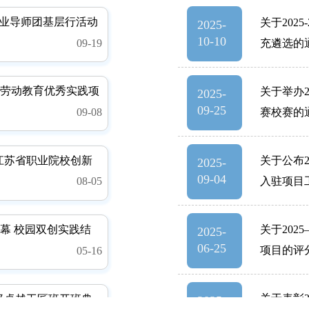
创业导师团基层行活动
关于202
2025-
10-10
09-19
充遴选的
劳动教育优秀实践项
关于举办
2025-
09-25
赛校赛的
09-08
关于公布2
25年江苏省职业院校创新
2025-
09-04
入驻项目
08-05
关于202
幕 校园双创实践结
2025-
06-25
项目的评
05-16
关于表彰2
024级卓越工匠班开班典
2025-