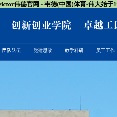
victor伟德官网 - 韦德(中国)体育-伟大始于1
团队队伍
党建思政
教学科研
员工工作