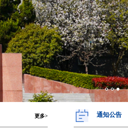
通知公告
更多>