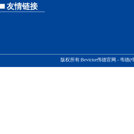
友情链接
版权所有:Bevictor伟德官网 - 韦德(