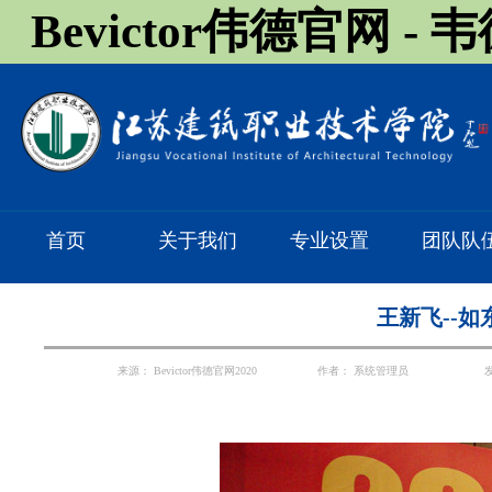
Bevictor伟德官网 -
首页
关于我们
专业设置
团队队
王新飞--
来源：
Bevictor伟德官网2020
作者：
系统管理员