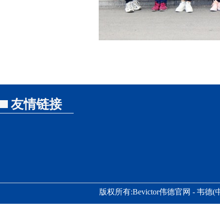
友情链接
版权所有:Bevictor伟德官网 - 韦德(