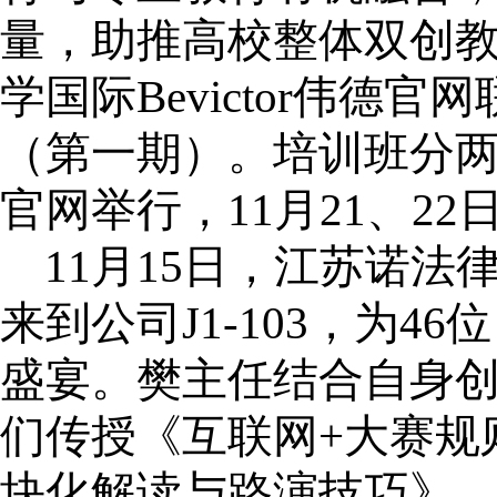
量，助推高校整体双创教育
学国际Bevictor伟
（第一期）。培训班分
官网举行，
11
月
21
、
22
11
月
15
日，
江苏诺法
来到公司
J1-103
，为
46
位
盛宴。樊主任结合自身
们传授《互联网
+
大赛规
块化解读与路演技巧》