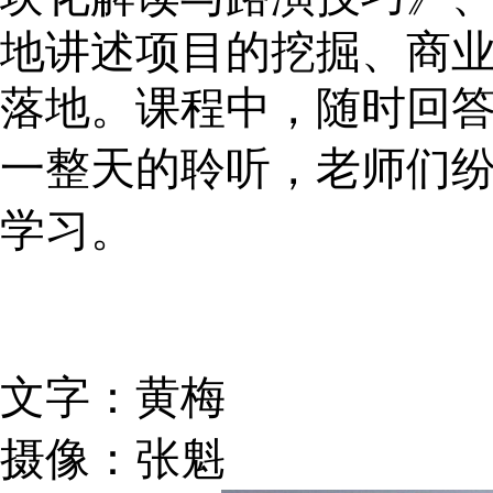
地讲述项目的挖掘、商
落地。课程中，随时回
一整天的聆听，老师们
学习。
文字：黄梅
摄像：张魁