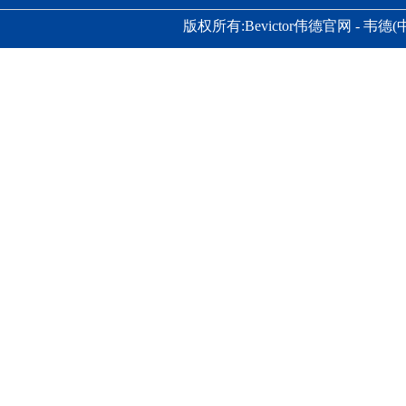
版权所有:Bevictor伟德官网 - 韦德(