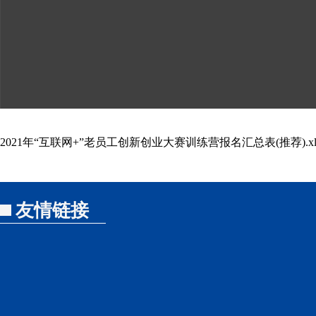
2021年“互联网+”老员工创新创业大赛训练营报名汇总表(推荐).xl
友情链接