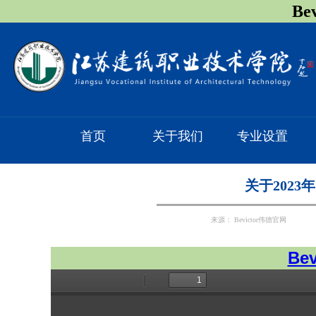
Be
首页
关于我们
专业设置
关于202
来源：
Bevictor伟德官网