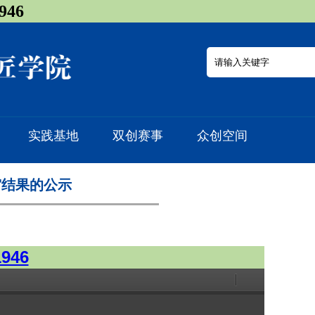
946
实践基地
双创赛事
众创空间
审结果的公示