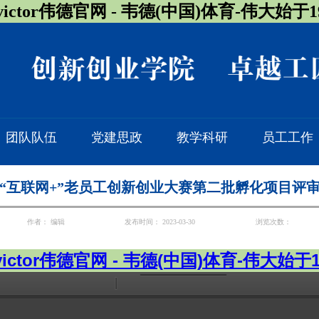
victor伟德官网 - 韦德(中国)体育-伟大始于1
团队队伍
党建思政
教学科研
员工工作
3年“互联网+”老员工创新创业大赛第二批孵化项目评
作者：
编辑
发布时间：
2023-03-30
浏览次数：