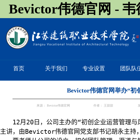
Bevictor伟德官网 -
首页
关于我们
专业设置
团队队
Bevictor伟德官网举
来源：
Bevictor伟德官网
作者：
王甜甜
12
月
20
日，公司主办的“初创企业运营管理与
主讲，由Bevictor伟德官网党支部书记胡永主持