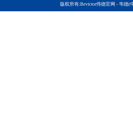
版权所有:Bevictor伟德官网 - 韦德(