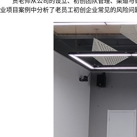
贾老师从公司的设立、初创团队管理、渠道与
业项目案例中分析了老员工初创企业常见的风险问