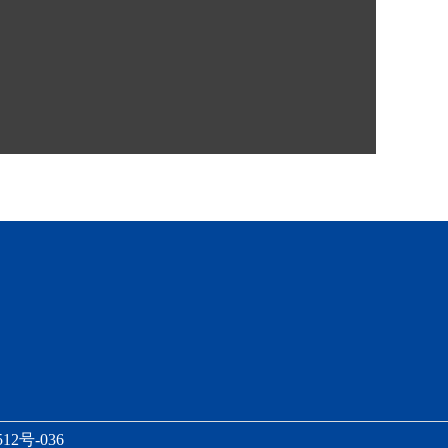
12号-036