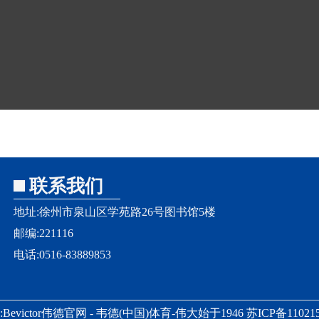
联系我们
地址:徐州市泉山区学苑路26号图书馆5楼
邮编:221116
电话:0516-83889853
evictor伟德官网 - 韦德(中国)体育-伟大始于1946 苏ICP备110215