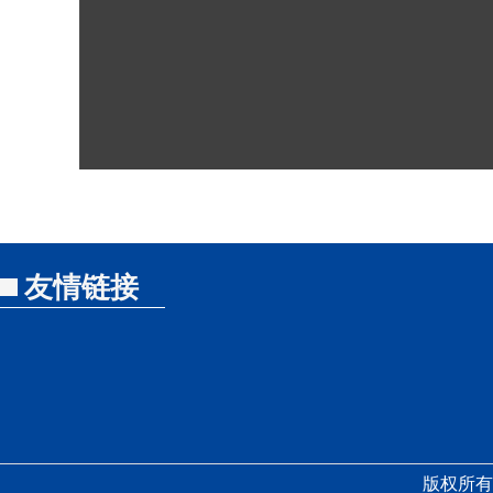
友情链接
版权所有:B