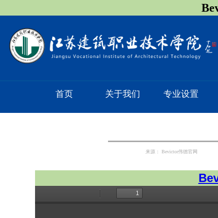
Be
首页
关于我们
专业设置
来源：
Bevictor伟德官网