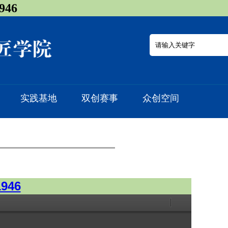
946
实践基地
双创赛事
众创空间