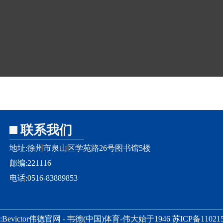
联系我们
地址:徐州市泉山区学苑路26号图书馆5楼
邮编:221116
电话:0516-83889853
evictor伟德官网 - 韦德(中国)体育-伟大始于1946 苏ICP备110215