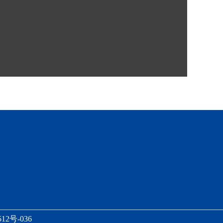
12号-036