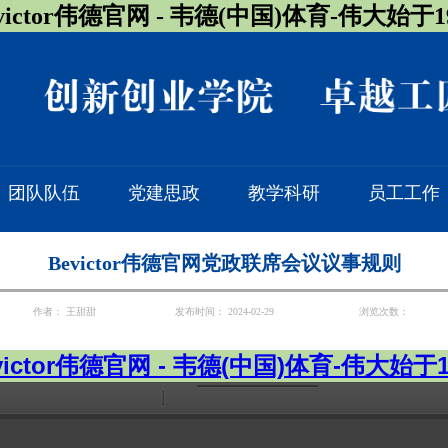
victor伟德官网 - 韦德(中国)体育-伟大始于1
团队队伍
党建思政
教学科研
员工工作
Bevictor伟德官网党政联席会议议事规则
作者：
王甜甜
发布时间：
2024-02-29
浏览次数：