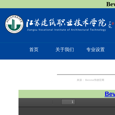
Be
首页
关于我们
专业设置
来源：
Bevictor伟德官网