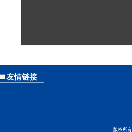
友情链接
版权所有:B