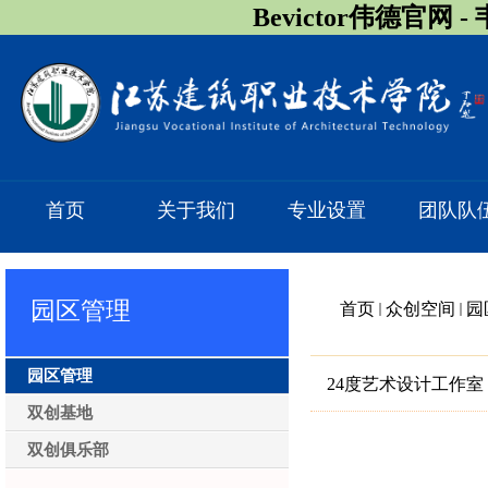
Bevictor伟德官网 
首页
关于我们
专业设置
团队队
园区管理
首页
众创空间
园
园区管理
24度艺术设计工作室
双创基地
双创俱乐部