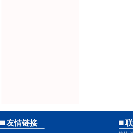
友情链接
联