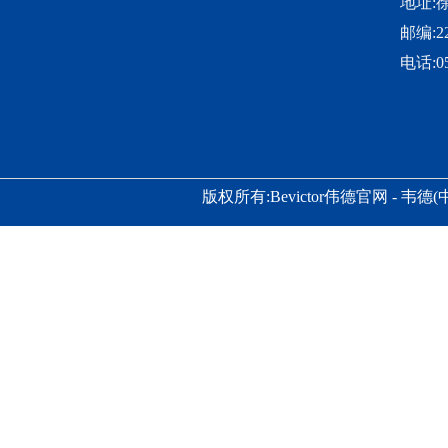
地址:
邮编:22
电话:05
版权所有:Bevictor伟德官网 - 韦德(