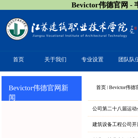
Bevictor伟德官网 
首页
关于我们
专业设置
团队队
Bevictor伟德官网新
首页
Bevictor
闻
公司第二十八届运动
建筑设备工程公司开